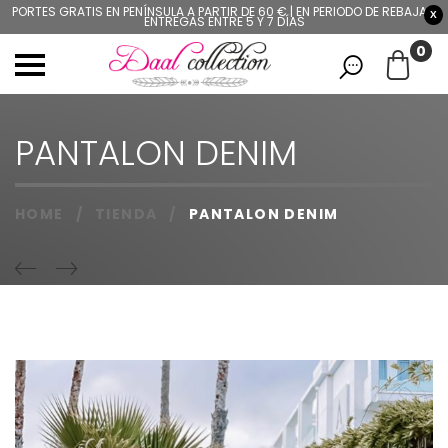
PORTES GRATIS EN PENÍNSULA A PARTIR DE 60 € | EN PERIODO DE REBAJAS,
X
ENTREGAS ENTRE 5 Y 7 DÍAS
0
PANTALON DENIM
HOME
/
TIENDA
/
PANTALON DENIM