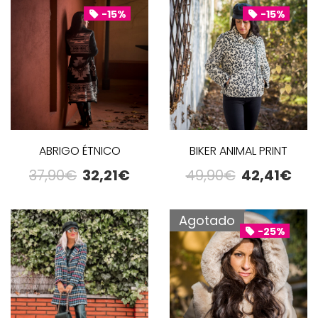
-15%
-15%
ABRIGO ÉTNICO
BIKER ANIMAL PRINT
37,90
€
32,21
€
49,90
€
42,41
€
Agotado
-25%