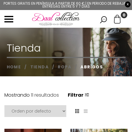
PORTES GRATIS EN PENÍNSULA A PARTIR DE 60 € | EN PERIODO DE REBAJAS,
X
ENTREGAS ENTRE 5 Y 7 DÍAS
0
Tienda
HOME
/
TIENDA
/
ROPA
/
ABRIGOS
Mostrando
11 resultados
Filtrar