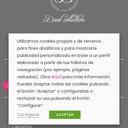
#DaalCollection
Utilizamos cookies propias y de terceros
Inicio
para fines analíticos y para mostrarte
Nosotras
publicidad personalizada en base a un perfil
elaborado a partir de tus hábitos de
Mi Cuenta
navegación (por ejemplo, páginas
Condiciones de compra
visitadas). Clica
AQUÍ
para más información.
Devoluciones
Puedes aceptar todas las cookies pulsando
Mi carrito
el botón “Aceptar” o configurarlas o
rechazar su uso pulsando el botón
“Configurar”.
Ropa
Calzado
Configurar
ACEPTAR
Complementos
Caprichos