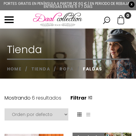
PORTES GRATIS EN PENÍNSULA A PARTIR DE 60 € | EN PERIODO DE REBAJAS,
X
ENTREGAS ENTRE 5 Y 7 DÍAS
0
Tienda
HOME
/
TIENDA
/
ROPA
/
FALDAS
Mostrando
6 resultados
Filtrar