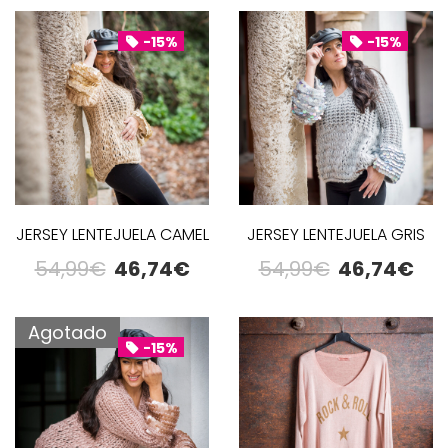
-15%
-15%
JERSEY LENTEJUELA CAMEL
JERSEY LENTEJUELA GRIS
54,99
€
46,74
€
54,99
€
46,74
€
Agotado
-15%