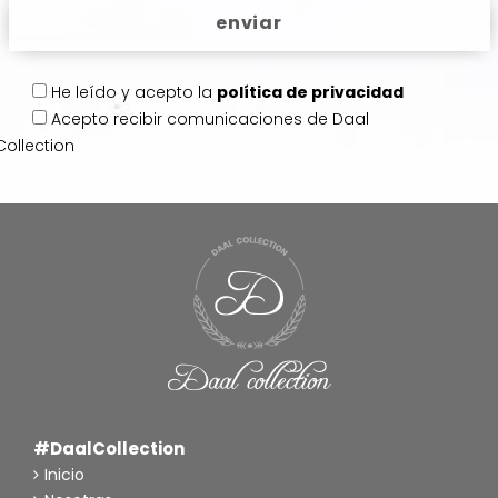
He leído y acepto la
política de privacidad
Acepto
recibir comunicaciones de Daal
Collection
#DaalCollection
Inicio