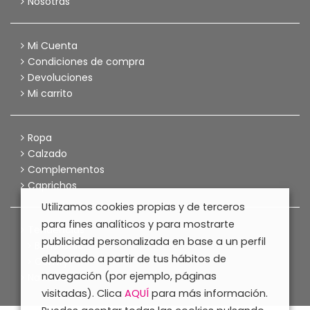
Nosotras
Mi Cuenta
Condiciones de compra
Devoluciones
Mi carrito
Ropa
Calzado
Complementos
Caprichos
Utilizamos cookies propias y de terceros
para fines analíticos y para mostrarte
Tendencias
publicidad personalizada en base a un perfil
Boho Chic
elaborado a partir de tus hábitos de
Comfy
navegación (por ejemplo, páginas
Navidad
visitadas). Clica
AQUÍ
para más información.