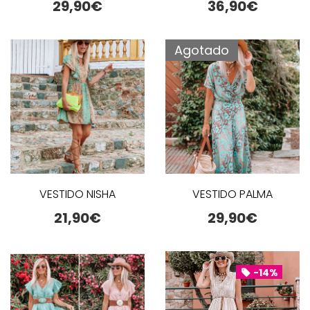
29,90
€
36,90
€
Agotado
VESTIDO NISHA
VESTIDO PALMA
21,90
€
29,90
€
-14%