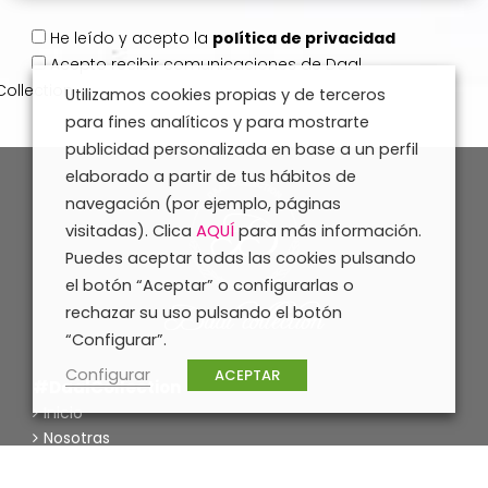
He leído y acepto la
política de privacidad
Acepto
recibir comunicaciones de Daal
Collection
Utilizamos cookies propias y de terceros
para fines analíticos y para mostrarte
publicidad personalizada en base a un perfil
elaborado a partir de tus hábitos de
navegación (por ejemplo, páginas
visitadas). Clica
AQUÍ
para más información.
Puedes aceptar todas las cookies pulsando
el botón “Aceptar” o configurarlas o
rechazar su uso pulsando el botón
“Configurar”.
Configurar
ACEPTAR
#DaalCollection
Inicio
Nosotras