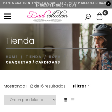
PORTES GRATIS EN PENÍNSULA A PARTIR DE 60 € | EN PERIODO DE REBAJAS,
X
ENTREGAS ENTRE 5 Y 7 DÍAS
0
Tienda
HOME
/
TIENDA
/
ROPA
/
CHAQUETAS / CARDIGANS
Mostrando
1–12
de
16 resultados
Filtrar