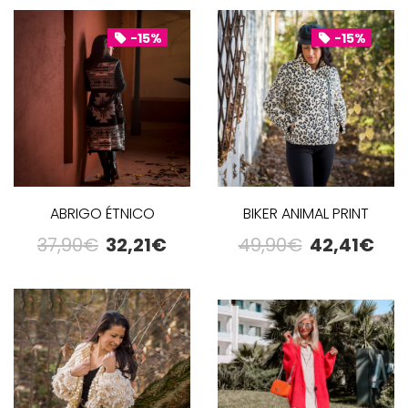
-15%
-15%
ABRIGO ÉTNICO
BIKER ANIMAL PRINT
37,90
€
32,21
€
49,90
€
42,41
€