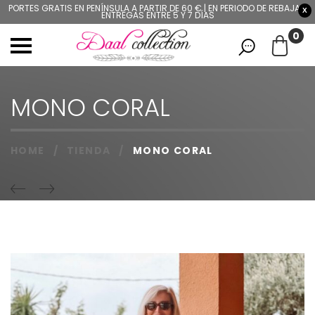
PORTES GRATIS EN PENÍNSULA A PARTIR DE 60 € | EN PERIODO DE REBAJAS,
X
ENTREGAS ENTRE 5 Y 7 DÍAS
0
MONO CORAL
HOME
/
TIENDA
/
MONO CORAL