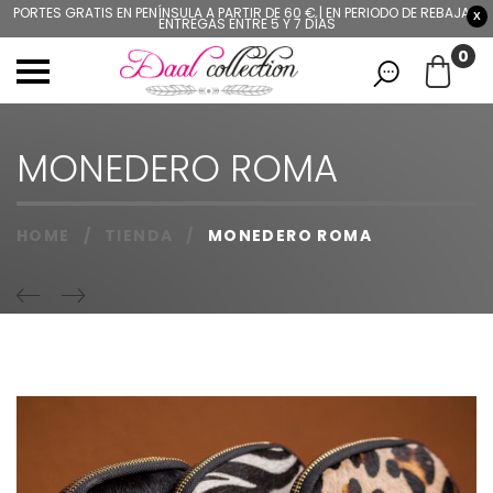
PORTES GRATIS EN PENÍNSULA A PARTIR DE 60 € | EN PERIODO DE REBAJAS,
X
ENTREGAS ENTRE 5 Y 7 DÍAS
0
MONEDERO ROMA
HOME
/
TIENDA
/
MONEDERO ROMA