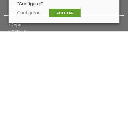
Devoluciones
“Configurar”.
Mi carrito
Configurar
ACEPTAR
Ropa
Calzado
Complementos
Caprichos
Tendencias
Boho Chic
Comfy
Navidad
Aviso legal
|
Política de privacidad
|
Política de
cookies
2020 (c) Daal Collection | Diseñado por
Pisto Con
Webo